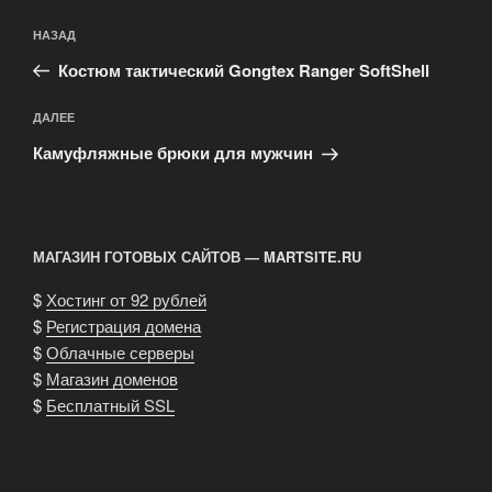
Навигация
Предыдущая
НАЗАД
по
запись:
записям
Костюм тактический Gongtex Ranger SoftShell
Следующая
ДАЛЕЕ
запись
Камуфляжные брюки для мужчин
МАГАЗИН ГОТОВЫХ САЙТОВ — MARTSITE.RU
$
Хостинг от 92 рублей
$
Регистрация домена
$
Облачные серверы
$
Магазин доменов
$
Бесплатный SSL